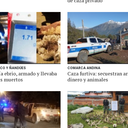
de caza privado
CO Y ÑANDÚES
COMARCA ANDINA
a ebrio, armado y llevaba
Caza furtiva: secuestran a
s muertos
dinero y animales