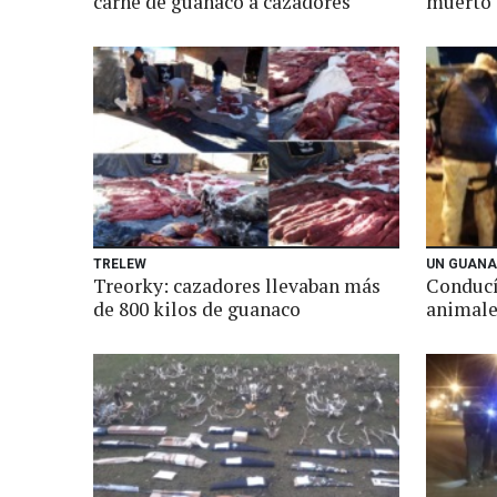
carne de guanaco a cazadores
muerto
TRELEW
UN GUANA
Treorky: cazadores llevaban más
Conducí
de 800 kilos de guanaco
animale