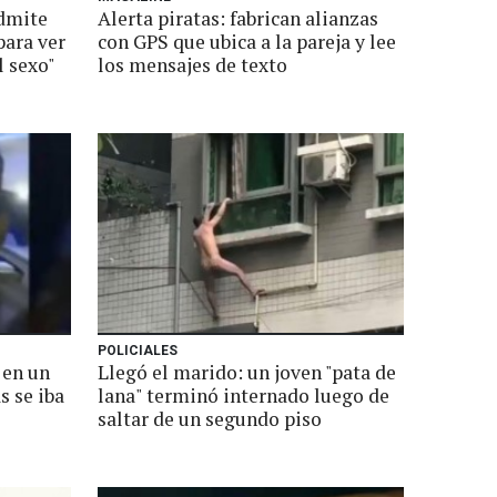
admite
Alerta piratas: fabrican alianzas
para ver
con GPS que ubica a la pareja y lee
l sexo"
los mensajes de texto
POLICIALES
 en un
Llegó el marido: un joven "pata de
s se iba
lana" terminó internado luego de
saltar de un segundo piso