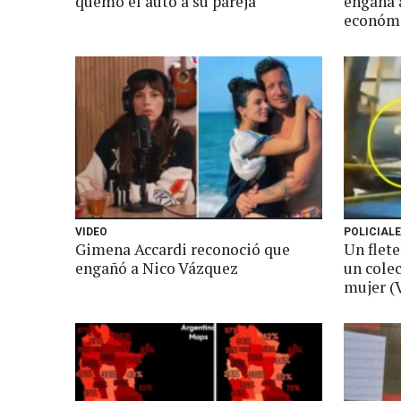
quemó el auto a su pareja
engaña a
económ
VIDEO
POLICIAL
Gimena Accardi reconoció que
Un flete
engañó a Nico Vázquez
un cole
mujer (