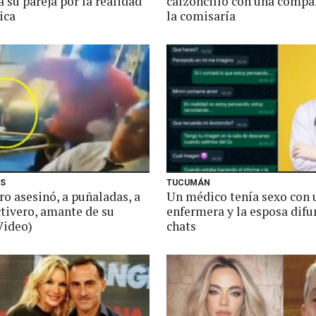
 su pareja por la realidad
calzoncillo con una compa
ica
la comisaría
ES
TUCUMÁN
ro asesinó, a puñaladas, a
Un médico tenía sexo con 
ctivero, amante de su
enfermera y la esposa difu
Video)
chats