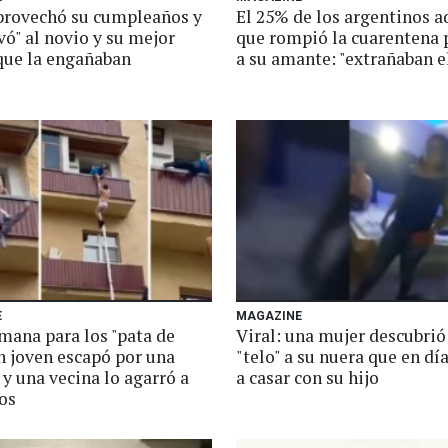
aprovechó su cumpleaños y
El 25% de los argentinos 
ó" al novio y su mejor
que rompió la cuarentena 
que la engañaban
a su amante: "extrañaban e
E
MAGAZINE
mana para los "pata de
Viral: una mujer descubrió
n joven escapó por una
"telo" a su nuera que en día
y una vecina lo agarró a
a casar con su hijo
os