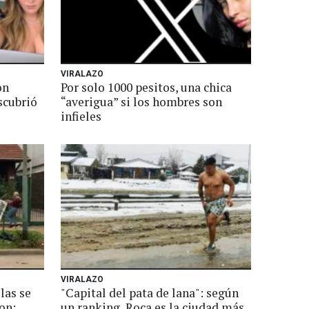
VIRALAZO
on
Por solo 1000 pesitos, una chica
escubrió
“averigua” si los hombres son
infieles
VIRALAZO
las se
"Capital del pata de lana": según
on:
un ranking, Roca es la ciudad más