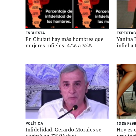
ENCUESTA
ESPECTÁC
En Chubut hay más hombres que
Yanina L
mujeres infieles: 47% a 35%
infiel a
POLÍTICA
13 DE FEB
Infidelidad: Gerardo Morales se
Hoy es e
quebró en TV (Video)
provinci