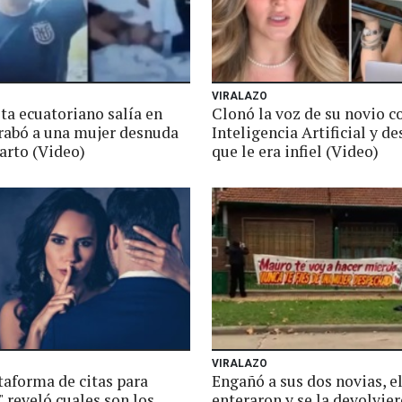
VIRALAZO
ta ecuatoriano salía en
Clonó la voz de su novio c
grabó a una mujer desnuda
Inteligencia Artificial y d
arto (Video)
que le era infiel (Video)
VIRALAZO
taforma de citas para
Engañó a sus dos novias, el
" reveló cuales son los
enteraron y se la devolvier