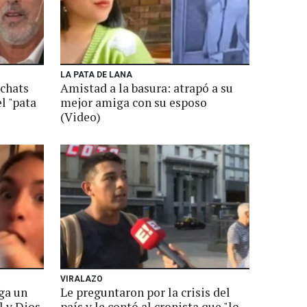
LA PATA DE LANA
 chats
Amistad a la basura: atrapó a su
l "pata
mejor amiga con su esposo
(Video)
VIRALAZO
iga un
Le preguntaron por la crisis del
el y Dios
país y le contó al cronista que "lo