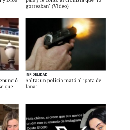
gorreaban" (Video)
INFIDELIDAD
denunció
Salta: un policía mató al "pata de
se que
lana"