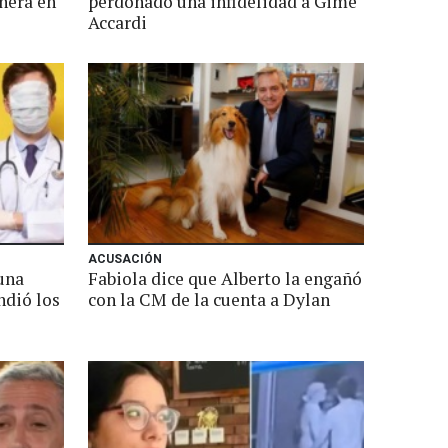
ñera en
perdonado una infidelidad a Gime
Accardi
ACUSACIÓN
una
Fabiola dice que Alberto la engañó
ndió los
con la CM de la cuenta a Dylan