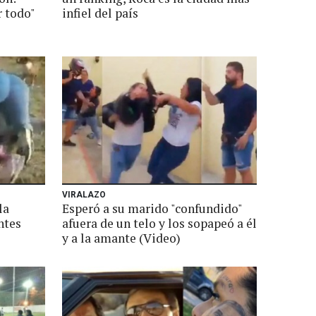
 todo"
infiel del país
VIRALAZO
la
Esperó a su marido "confundido"
ntes
afuera de un telo y los sopapeó a él
y a la amante (Video)