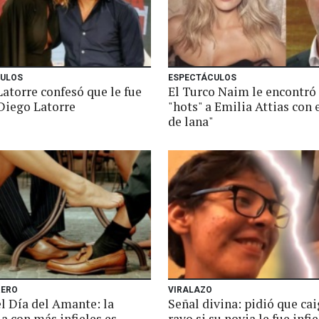
ULOS
ESPECTÁCULOS
atorre confesó que le fue
El Turco Naim le encontró
 Diego Latorre
"hots" a Emilia Attias con e
de lana"
RERO
VIRALAZO
l Día del Amante: la
Señal divina: pidió que ca
a con más infieles es...
rayo si su novia le fue infi