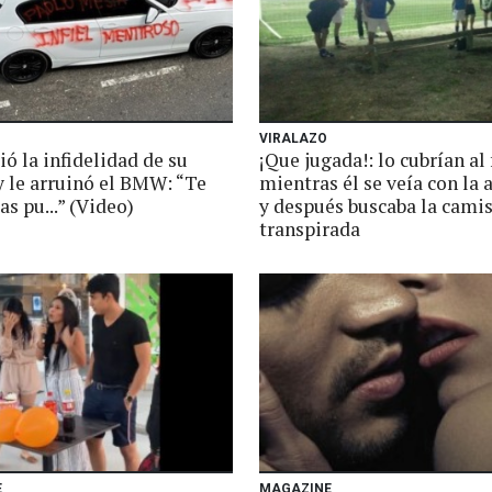
VIRALAZO
ó la infidelidad de su
¡Que jugada!: lo cubrían al
y le arruinó el BMW: “Te
mientras él se veía con la
as pu...” (Video)
y después buscaba la cami
transpirada
E
MAGAZINE