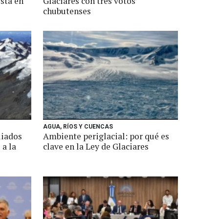
está en
Glaciares con tres votos
chubutenses
AGUA, RÍOS Y CUENCAS
liados
Ambiente periglacial: por qué es
 a la
clave en la Ley de Glaciares