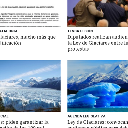
ATAGONIA
TENSA SESIÓN
glaciares, mucho más que
Diputados realizan audien
ificación
la Ley de Glaciares entre f
protestas
ICIAL
AGENDA LEGISLATIVA
s: piden garantizar la
Ley de Glaciares: convocan
ación de los 100 mil
audiencia pública para deb