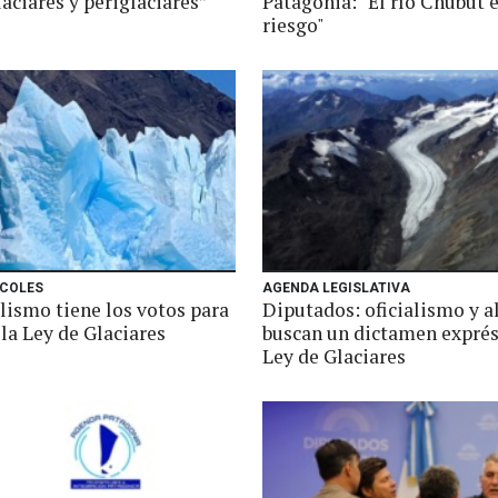
aciares y periglaciares”
Patagonia: "El río Chubut 
riesgo"
RCOLES
AGENDA LEGISLATIVA
alismo tiene los votos para
Diputados: oficialismo y a
la Ley de Glaciares
buscan un dictamen exprés
Ley de Glaciares