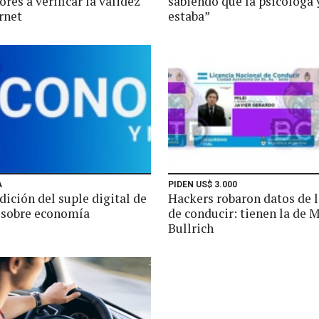
res a verificar la validez
sabiendo que la psicóloga 
rnet
estaba”
A
PIDEN US$ 3.000
ición del suple digital de
Hackers robaron datos de l
 sobre economía
de conducir: tienen la de M
Bullrich