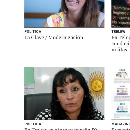
POLÍTICA
TRELEW
La Clave / Modernización
En Tele
conduci
ni filas
POLÍTICA
MAGAZIN
En Trelew se otorgan por día 50
Presenta