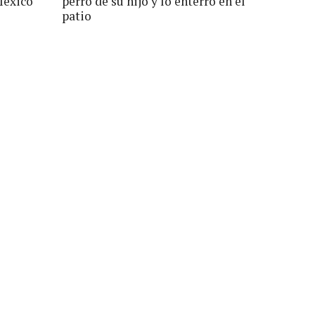
México
perro de su hijo y lo enterró en el
patio