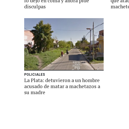
lo dejó en coma y ahora pide
que atac
disculpas
machet
POLICIALES
La Plata: detuvieron a un hombre
acusado de matar a machetazos a
su madre