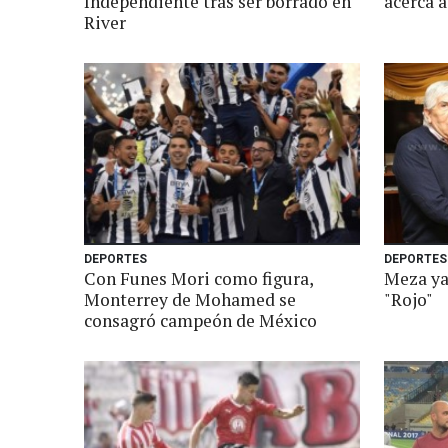
Independiente tras ser borrado en
acerca a
River
DEPORTES
DEPORTES
Con Funes Mori como figura,
Meza ya
Monterrey de Mohamed se
"Rojo"
consagró campeón de México