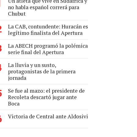
Un atleta que vive en Sudáfrica y
1
no habla español correrá para
Chubut
La CAB, contundente: Huracán es
2
legítimo finalista del Apertura
La ABECH programó la polémica
3
serie final del Apertura
La lluvia y un susto,
4
protagonistas de la primera
jornada
Se fue al mazo: el presidente de
5
Recoleta descartó jugar ante
Boca
Victoria de Central ante Aldosivi
6