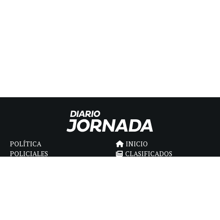
POLÍTICA
INICIO
POLICIALES
CLASIFICADOS
ECONOMIA
FÚNEBRES
DEPORTES
MAGAZINE
SAPIENS
INTERNACIONAL
ESPECTÁCULOS