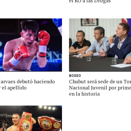
el KO a las Drogas
BOXEO
Narvaes debutó haciendo
Chubut será sede de un To
 el apellido
Nacional Juvenil por prim
en la historia