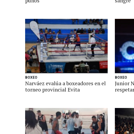
puños
sangre
BOXEO
BOXEO
Narváez evalúa a boxeadores en el
Junior 
torneo provincial Evita
respetar