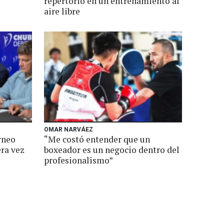
repertorio en un entrenamiento al
aire libre
OMAR NARVÁEZ
rneo
“Me costó entender que un
era vez
boxeador es un negocio dentro del
profesionalismo”