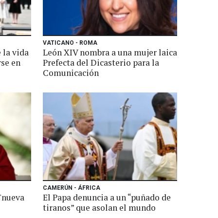
VATICANO - ROMA
 la vida
León XIV nombra a una mujer laica
rse en
Prefecta del Dicasterio para la
Comunicación
CAMERÚN - ÁFRICA
 "nueva
El Papa denuncia a un “puñado de
tiranos” que asolan el mundo