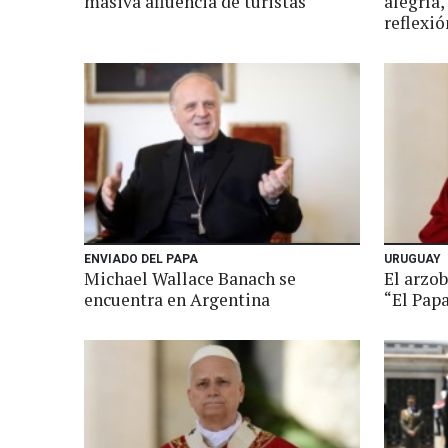
masiva afluencia de turistas
alegría,
reflexió
ENVIADO DEL PAPA
URUGUAY
Michael Wallace Banach se
El arzo
encuentra en Argentina
“El Pap