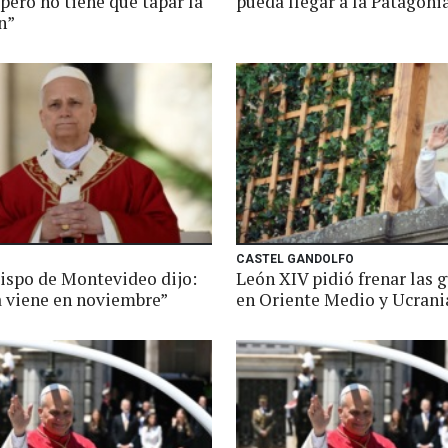
 pero no tiene que tapar la
pueda llegar a la Patagoni
n”
CASTEL GANDOLFO
bispo de Montevideo dijo:
León XIV pidió frenar las 
a viene en noviembre”
en Oriente Medio y Ucrani