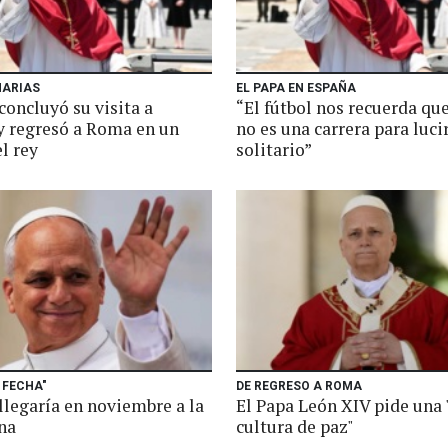
NARIAS
EL PAPA EN ESPAÑA
concluyó su visita a
“El fútbol nos recuerda que
y regresó a Roma en un
no es una carrera para luci
l rey
solitario”
 FECHA"
DE REGRESO A ROMA
llegaría en noviembre a la
El Papa León XIV pide una
na
cultura de paz"