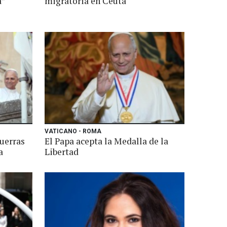
a”
migratoria en Ceuta
VATICANO - ROMA
guerras
El Papa acepta la Medalla de la
a
Libertad