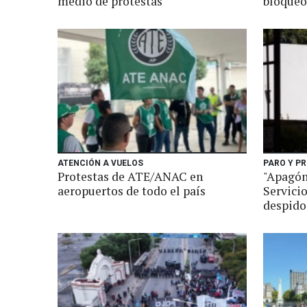
medio de protestas
bloqueo
ATENCIÓN A VUELOS
PARO Y P
Protestas de ATE/ANAC en
"Apagón
aeropuertos de todo el país
Servici
despido