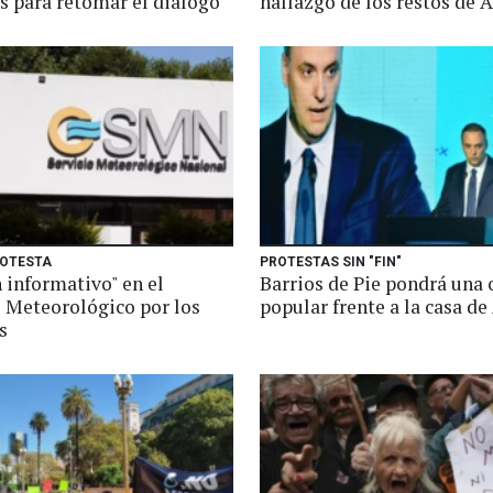
s para retomar el diálogo
hallazgo de los restos de 
ROTESTA
PROTESTAS SIN "FIN"
 informativo" en el
Barrios de Pie pondrá una 
o Meteorológico por los
popular frente a la casa de
s