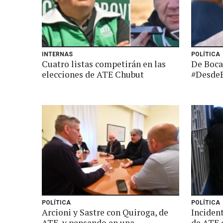
INTERNAS
POLÍTICA
Cuatro listas competirán en las
De Boca
elecciones de ATE Chubut
#DesdeE
POLÍTICA
POLÍTICA
Arcioni y Sastre con Quiroga, de
Incident
ATE, y pensando en una
de ATE 