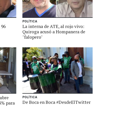
POLÍTICA
 96
La interna de ATE, al rojo vivo:
Quiroga acusó a Hompanera de
"falopero"
tubre
POLÍTICA
De Boca en Boca #DesdeElTwitter
13% para