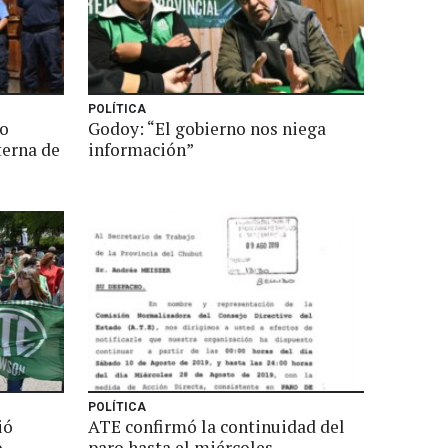
POLÍTICA
do
Godoy: “El gobierno nos niega
terna de
información”
POLÍTICA
ió
ATE confirmó la continuidad del
o
paro hasta el miércoles