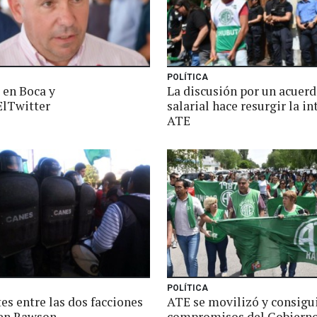
POLÍTICA
 en Boca y
La discusión por un acuer
lTwitter
salarial hace resurgir la in
ATE
POLÍTICA
es entre las dos facciones
ATE se movilizó y consigu
en Rawson
compromisos del Gobiern