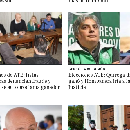
awson
más de lo mismo”
CERRÓ LA VOTACIÓN
es de ATE: listas
Elecciones ATE: Quiroga d
ras denuncian fraude y
ganó y Hompanera iría a l
 se autoproclama ganador
Justicia