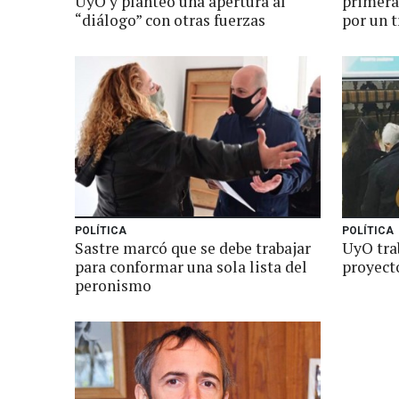
UyO y planteó una apertura al
primera
“diálogo” con otras fuerzas
por un t
POLÍTICA
POLÍTICA
Sastre marcó que se debe trabajar
UyO trab
para conformar una sola lista del
proyect
peronismo