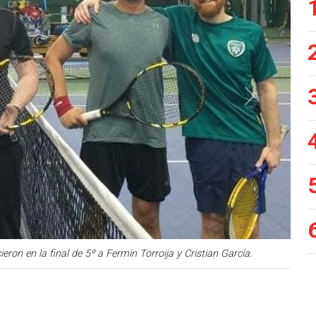
Siguiente
on en la final de 5º a Fermín Torroija y Cristian García.