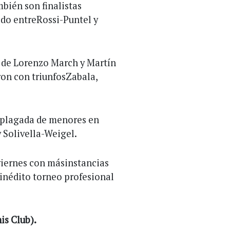
ién son finalistas
ido entreRossi-Puntel y
s de Lorenzo March y Martín
on con triunfosZabala,
a plagada de menores en
y Solivella-Weigel.
iernes con másinstancias
 inédito torneo profesional
is Club).