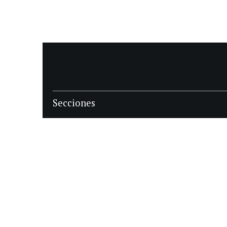
Secciones
POLÍTICA
POLICIALES
ECONOMIA
DEPORTES
MAGAZINE
SAPIENS
INTERNACIONAL
ESPECTÁCULOS
GÉNERO