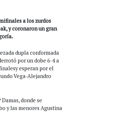
ifinales a los zurdos
ak, y coronaron un gran
goría.
 avezada dupla conformada
errotó por un dobe 6-4 a
inalesy esperan por el
Facundo Vega-Alejandro
º Damas, donde se
bo y las menores Agustina