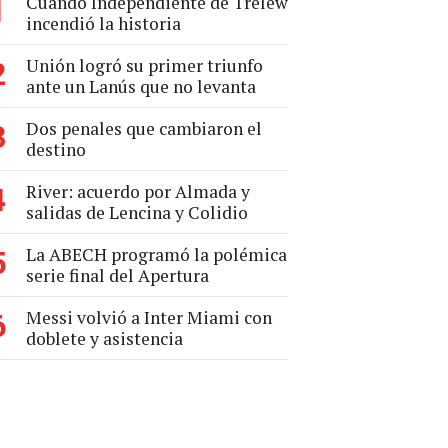
Cuando Independiente de Trelew
1
incendió la historia
Unión logró su primer triunfo
2
ante un Lanús que no levanta
Dos penales que cambiaron el
3
destino
River: acuerdo por Almada y
4
salidas de Lencina y Colidio
La ABECH programó la polémica
5
serie final del Apertura
Messi volvió a Inter Miami con
6
doblete y asistencia