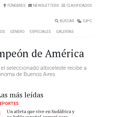
FÚNEBRES
NEWSLETTERS
CLASIFICADOS
BUSCAR
0,8ºC
LOS
GÉNERO
ESPECIALES
GALERÍAS
ampeón de América
el seleccionado albiceleste recibe a
tónoma de Buenos Aires.
Las más leídas
EPORTES
Un atleta que vive en Sudáfrica y
1
no habla español correrá para