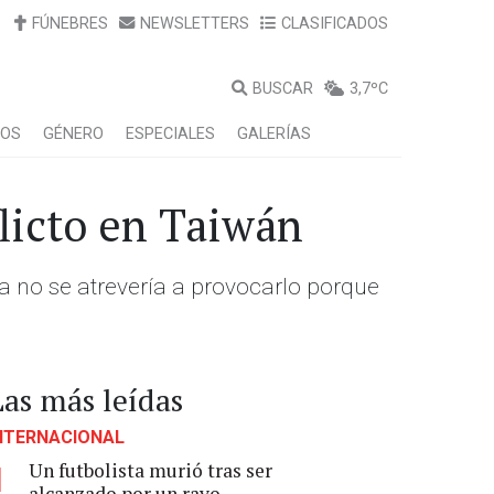
FÚNEBRES
NEWSLETTERS
CLASIFICADOS
BUSCAR
3,7ºC
LOS
GÉNERO
ESPECIALES
GALERÍAS
licto en Taiwán
a no se atrevería a provocarlo porque
Las más leídas
NTERNACIONAL
Un futbolista murió tras ser
1
alcanzado por un rayo