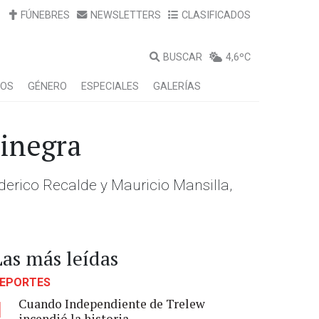
FÚNEBRES
NEWSLETTERS
CLASIFICADOS
BUSCAR
4,6ºC
LOS
GÉNERO
ESPECIALES
GALERÍAS
rinegra
derico Recalde y Mauricio Mansilla,
Las más leídas
EPORTES
Cuando Independiente de Trelew
1
incendió la historia