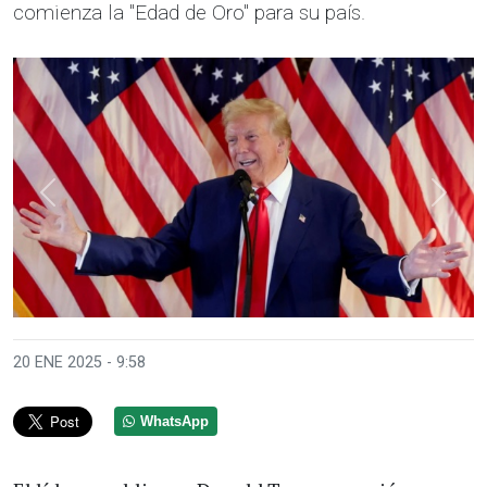
comienza la "Edad de Oro" para su país.
Anterior
Sigui
20 ENE 2025 - 9:58
WhatsApp