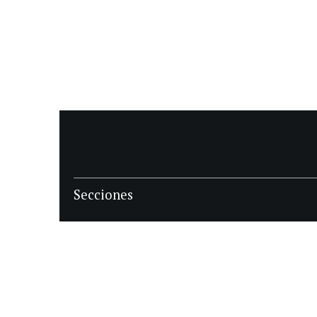
Secciones
POLÍTICA
POLICIALES
ECONOMIA
DEPORTES
MAGAZINE
SAPIENS