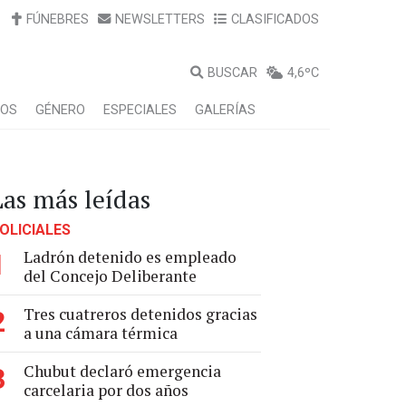
FÚNEBRES
NEWSLETTERS
CLASIFICADOS
BUSCAR
4,6ºC
LOS
GÉNERO
ESPECIALES
GALERÍAS
Las más leídas
OLICIALES
Ladrón detenido es empleado
1
del Concejo Deliberante
Tres cuatreros detenidos gracias
2
a una cámara térmica
Chubut declaró emergencia
3
carcelaria por dos años