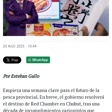
Anterior
Sigui
25 AGO 2025 - 10:44
WhatsApp
Por Esteban Gallo
Empieza una semana clave para el futuro de la
pesca provincial. En breve, el gobierno resolverá
el destino de Red Chamber en Chubut, tras una
década de incumplimientos variopintos que