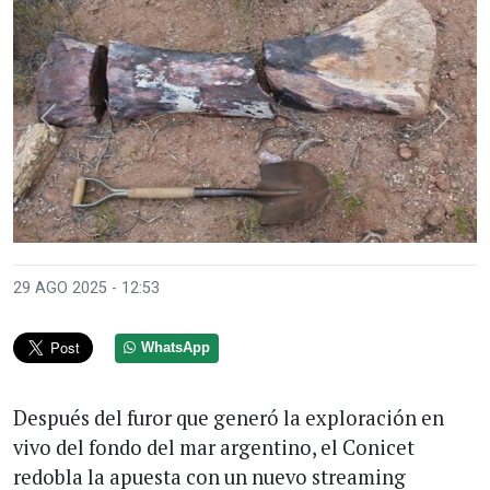
Anterior
Sigui
29 AGO 2025 - 12:53
WhatsApp
Después del furor que generó la exploración en
vivo del fondo del mar argentino, el Conicet
redobla la apuesta con un nuevo streaming