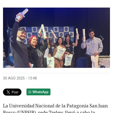
Anterior
Sigui
30 AGO 2025 - 13:48
WhatsApp
La Universidad Nacional de la Patagonia San Juan
Bosco (UNPSJB), sede Trelew, llevó a cabo la