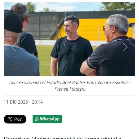
Anterior
Sigui
Díaz recorriendo el Estadio Abel Sastre. Foto: Naiara Escobar -
Prensa Madryn.
11 DIC 2025 - 20:14
WhatsApp
Deportivo Madryn presentó de forma oficial a