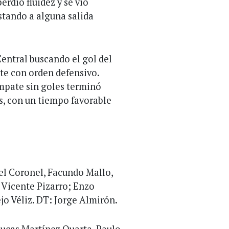
erdió fluidez y se vio
ostando a alguna salida
Central buscando el gol del
te con orden defensivo.
mpate sin goles terminó
s, con un tiempo favorable
l Coronel, Facundo Mallo,
 Vicente Pizarro; Enzo
jo Véliz. DT: Jorge Almirón.
Lucas Martínez Quarta, Paulo