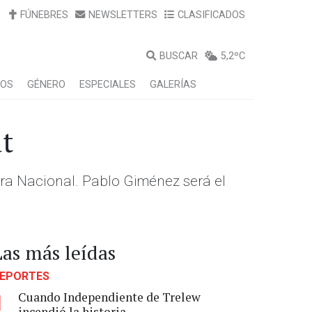
FÚNEBRES
NEWSLETTERS
CLASIFICADOS
BUSCAR
5,2ºC
LOS
GÉNERO
ESPECIALES
GALERÍAS
ut
mera Nacional. Pablo Giménez será el
Las más leídas
EPORTES
Cuando Independiente de Trelew
1
incendió la historia