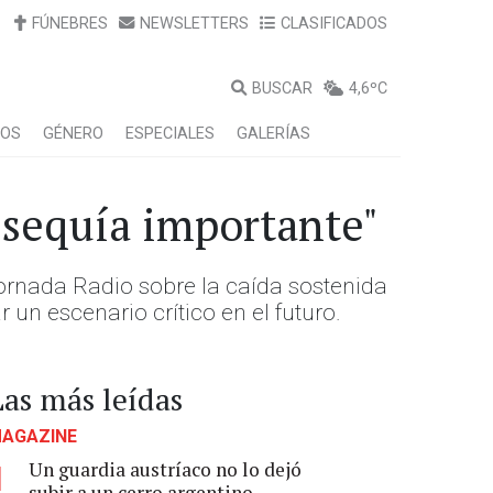
FÚNEBRES
NEWSLETTERS
CLASIFICADOS
BUSCAR
4,6ºC
LOS
GÉNERO
ESPECIALES
GALERÍAS
 sequía importante"
 Jornada Radio sobre la caída sostenida
 un escenario crítico en el futuro.
Las más leídas
AGAZINE
Un guardia austríaco no lo dejó
1
subir a un cerro argentino