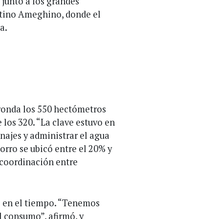
 junto a los grandes
ntino Ameghino, donde el
a.
ronda los 550 hectómetros
e los 320. “La clave estuvo en
enajes y administrar el agua
horro se ubicó entre el 20% y
a coordinación entre
zo en el tiempo. “Tenemos
l consumo”, afirmó, y