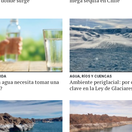
y dónde surge
mega sequía en Chile
IDA
AGUA, RÍOS Y CUENCAS
 agua necesita tomar una
Ambiente periglacial: por 
?
clave en la Ley de Glaciare