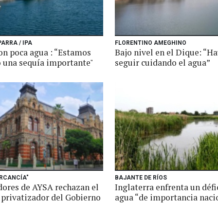
ARRA / IPA
FLORENTINO AMEGHINO
on poca agua : “Estamos
Bajo nivel en el Dique: “H
 una sequía importante"
seguir cuidando el agua”
ERCANCÍA"
BAJANTE DE RÍOS
dores de AYSA rechazan el
Inglaterra enfrenta un défi
 privatizador del Gobierno
agua “de importancia naci