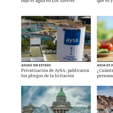
bajó el agua en Los Alerces
qué es 
AGUAS SIN ESTADO
AGUA ES V
Privatización de AySA: publicaron
¿Cuánta
los pliegos de la licitación
persona