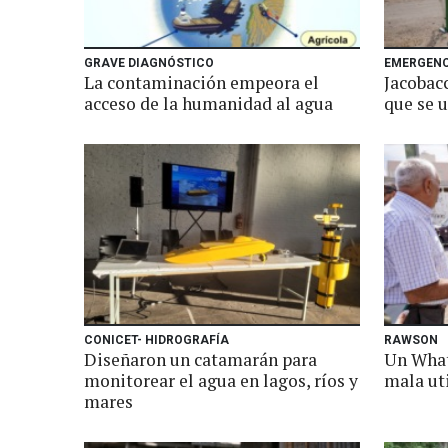
GRAVE DIAGNÓSTICO
EMERGENC
La contaminación empeora el
Jacobacc
acceso de la humanidad al agua
que se u
CONICET- HIDROGRAFÍA
RAWSON
Diseñaron un catamarán para
Un What
monitorear el agua en lagos, ríos y
mala ut
mares