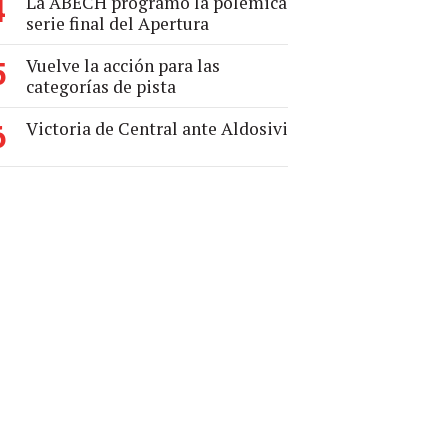
La ABECH programó la polémica
4
serie final del Apertura
Vuelve la acción para las
5
categorías de pista
Victoria de Central ante Aldosivi
6