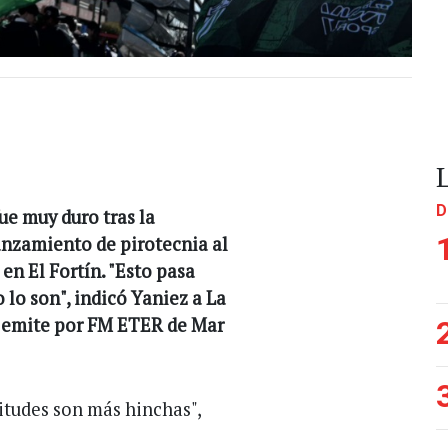
D
ue muy duro tras la
anzamiento de pirotecnia al
en El Fortín. "Esto pasa
 lo son", indicó Yaniez a La
e emite por FM ETER de Mar
itudes son más hinchas",