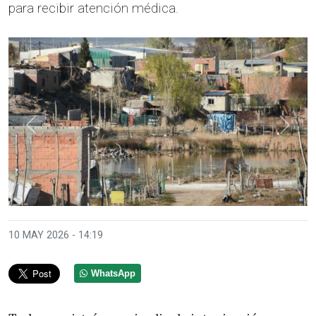
para recibir atención médica.
Anterior
Sigui
10 MAY 2026 - 14:19
WhatsApp