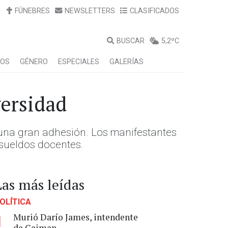
FÚNEBRES
NEWSLETTERS
CLASIFICADOS
BUSCAR
5,2ºC
LOS
GÉNERO
ESPECIALES
GALERÍAS
versidad
 una gran adhesión. Los manifestantes
 sueldos docentes.
Las más leídas
OLÍTICA
Murió Darío James, intendente
1
de Gaiman