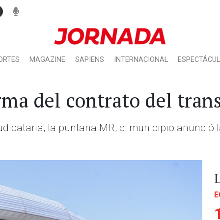
ORTES
MAGAZINE
SAPIENS
INTERNACIONAL
ESPECTÁCU
irma del contrato del tr
dicataria, la puntana MR, el municipio anunció l
.
E