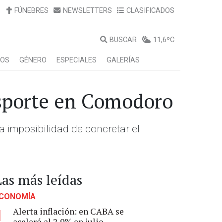
FÚNEBRES
NEWSLETTERS
CLASIFICADOS
BUSCAR
11,6ºC
LOS
GÉNERO
ESPECIALES
GALERÍAS
ansporte en Comodoro
a imposibilidad de concretar el
Las más leídas
CONOMÍA
Alerta inflación: en CABA se
1
aceleró al 2,9% en julio