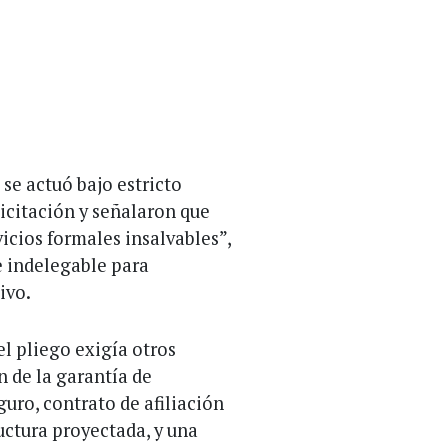
se actuó bajo estricto
licitación y señalaron que
icios formales insalvables”,
e indelegable para
ivo.
el pliego exigía otros
n de la garantía de
guro, contrato de afiliación
uctura proyectada, y una