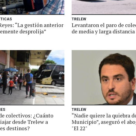
ÍTICAS
TRELEW
Reyes: “La gestión anterior
Levantaron el paro de cole
temente desprolija”
de media y larga distancia
NES
TRELEW
de colectivos: ¿Cuánto
“Nadie quiere la quiebra d
iajar desde Trelew a
Municipio”, aseguró el ab
tes destinos?
"El 22"