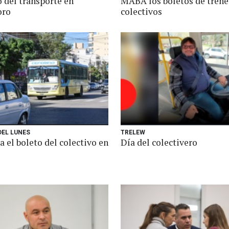
 del transporte en
MABA los boletos de trene
ro
colectivos
DEL LUNES
TRELEW
 el boleto del colectivo en
Día del colectivero