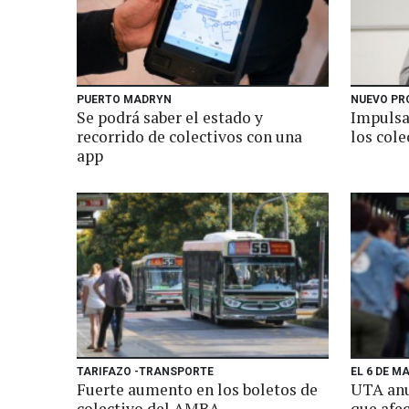
PUERTO MADRYN
NUEVO PR
Se podrá saber el estado y
Impulsa
recorrido de colectivos con una
los cole
app
TARIFAZO -TRANSPORTE
EL 6 DE M
Fuerte aumento en los boletos de
UTA anu
colectivo del AMBA
que afec