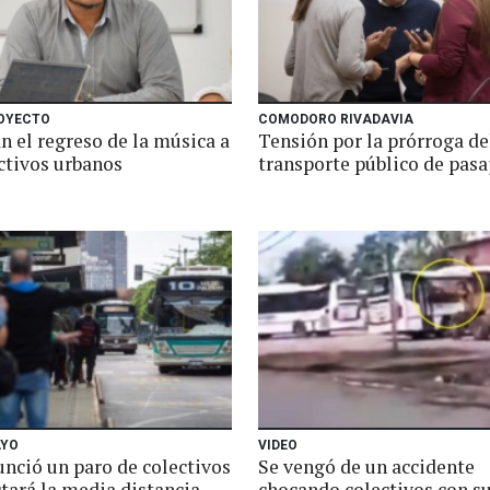
OYECTO
COMODORO RIVADAVIA
n el regreso de la música a
Tensión por la prórroga de
ctivos urbanos
transporte público de pasa
AYO
VIDEO
nció un paro de colectivos
Se vengó de un accidente
tará la media distancia
chocando colectivos con su