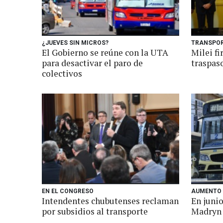
¿JUEVES SIN MICROS?
TRANSPOR
El Gobierno se reúne con la UTA
Milei fi
para desactivar el paro de
traspaso
colectivos
EN EL CONGRESO
AUMENTO
Intendentes chubutenses reclaman
En junio
por subsidios al transporte
Madryn 