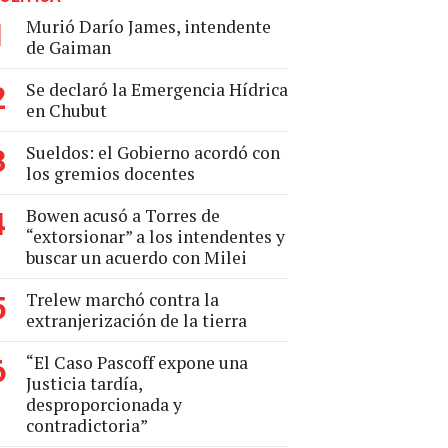
Murió Darío James, intendente
1
de Gaiman
Se declaró la Emergencia Hídrica
2
en Chubut
Sueldos: el Gobierno acordó con
3
los gremios docentes
Bowen acusó a Torres de
4
“extorsionar” a los intendentes y
buscar un acuerdo con Milei
Trelew marchó contra la
5
extranjerización de la tierra
“El Caso Pascoff expone una
6
Justicia tardía,
desproporcionada y
contradictoria”