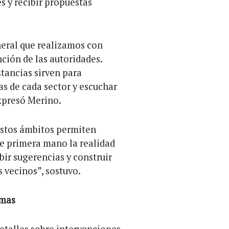
s y recibir propuestas
neral que realizamos con
nción de las autoridades.
tancias sirven para
as de cada sector y escuchar
expresó Merino.
estos ámbitos permiten
de primera mano la realidad
ibir sugerencias y construir
s vecinos”, sostuvo.
amas
etalles sobre intervenciones