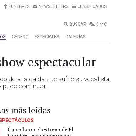
FÚNEBRES
NEWSLETTERS
CLASIFICADOS
BUSCAR
0,4ºC
LOS
GÉNERO
ESPECIALES
GALERÍAS
show espectacular
bido a la caída que sufrió su vocalista,
y pudo continuar.
Las más leídas
SPECTÁCULOS
Cancelaron el estreno de El
1
Hombre - Araña por un gas