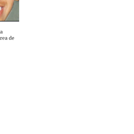
la
area de