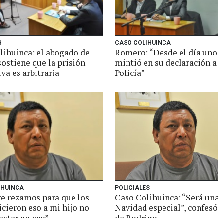
G
CASO COLIHUINCA
lihuinca: el abogado de
Romero: “Desde el día un
ostiene que la prisión
mintió en su declaración a
va es arbitraria
Policía"
IHUINCA
POLICIALES
e rezamos para que los
Caso Colihuinca: “Será un
icieron eso a mi hijo no
Navidad especial”, confesó
estar en paz”
de Rodrigo