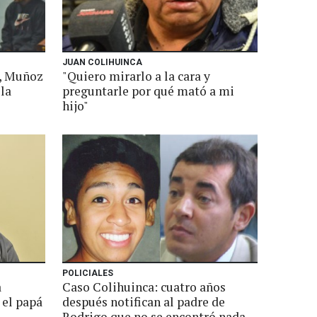
JUAN COLIHUINCA
o, Muñoz
"Quiero mirarlo a la cara y
 la
preguntarle por qué mató a mi
hijo"
POLICIALES
a
Caso Colihuinca: cuatro años
 el papá
después notifican al padre de
Rodrigo que no se encontró nada