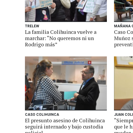
TRELEW
MAÑANA 
La familia Colihuinca vuelve a
Caso Co
marchar: “No queremos ni un
Muñoz s
Rodrigo más”
preventi
CASO COLIHUINCA
JUAN COL
El presunto asesino de Colihuinca
“Siempr
seguirá internado y bajo custodia
que le h
policial
puedan 