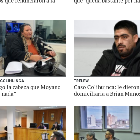
s que renunciaron a la
que "queda bastante por ha
 COLIHUINCA
TRELEW
go la cabeza que Moyano
Caso Colihuinca: le dieron
e nada”
domiciliaria a Brian Muño