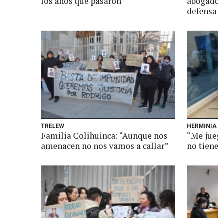
los años que pasaron”
abogado
defensa
TRELEW
HERMINIA
Familia Colihuinca: “Aunque nos
“Me jue
amenacen no nos vamos a callar”
no tien