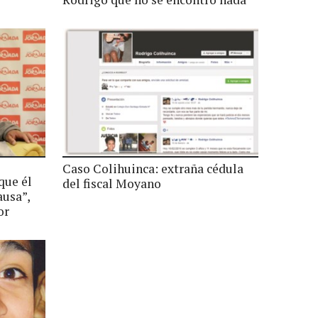
Caso Colihuinca: extraña cédula
que él
del fiscal Moyano
ausa”,
or