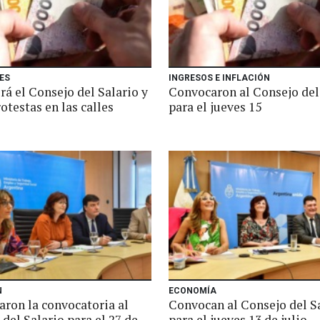
ES
INGRESOS E INFLACIÓN
rá el Consejo del Salario y
Convocaron al Consejo del
otestas en las calles
para el jueves 15
N
ECONOMÍA
aron la convocatoria al
Convocan al Consejo del S
del Salario para el 27 de
para el jueves 13 de julio