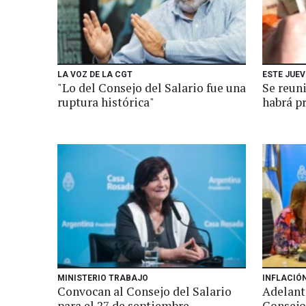
LA VOZ DE LA CGT
ESTE JUEV
"Lo del Consejo del Salario fue una
Se reuni
ruptura histórica"
habrá pr
MINISTERIO TRABAJO
INFLACIÓ
Convocan al Consejo del Salario
Adelant
para el 27 de septiembre
Consejo 