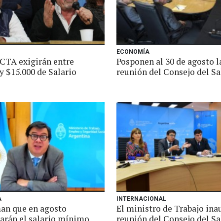
ECONOMÍA
 CTA exigirán entre
Posponen al 30 de agosto l
y $15.000 de Salario
reunión del Consejo del Sa
A
INTERNACIONAL
an que en agosto
El ministro de Trabajo in
zarán el salario mínimo
reunión del Consejo del Sa