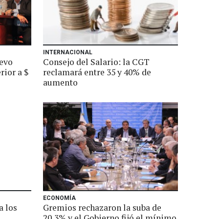
INTERNACIONAL
uevo
Consejo del Salario: la CGT
rior a $
reclamará entre 35 y 40% de
aumento
ECONOMÍA
a los
Gremios rechazaron la suba de
20,3% y el Gobierno fijó el mínimo