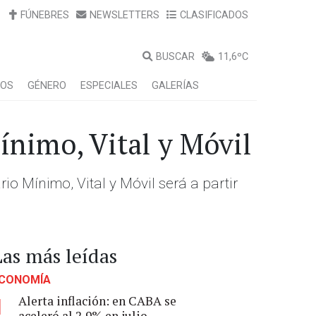
FÚNEBRES
NEWSLETTERS
CLASIFICADOS
BUSCAR
11,6ºC
LOS
GÉNERO
ESPECIALES
GALERÍAS
Mínimo, Vital y Móvil
rio Mínimo, Vital y Móvil será a partir
Las más leídas
CONOMÍA
Alerta inflación: en CABA se
1
aceleró al 2,9% en julio