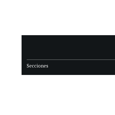
Secciones
POLÍTICA
POLICIALES
ECONOMIA
DEPORTES
MAGAZINE
SAPIENS
INTERNACIONAL