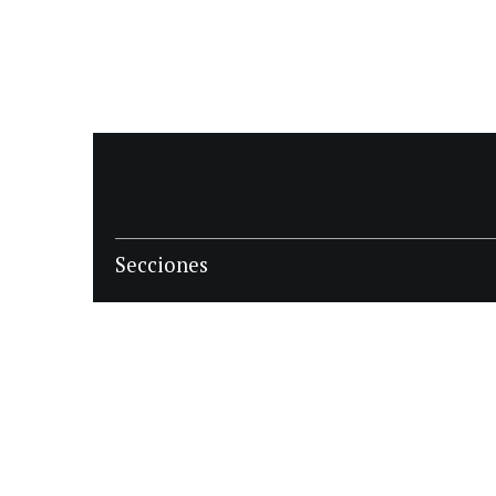
Secciones
POLÍTICA
POLICIALES
ECONOMIA
DEPORTES
MAGAZINE
SAPIENS
INTERNACIONAL
ESPECTÁCULOS