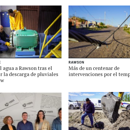
E
RAWSON
l agua a Rawson tras el
Más de un centenar de
r la descarga de pluviales
intervenciones por el tem
ew