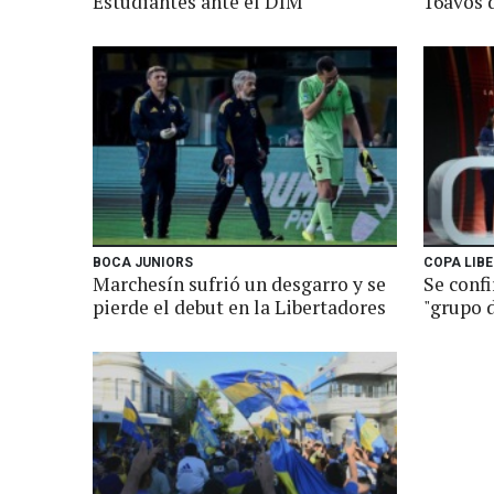
Estudiantes ante el DIM
16avos 
BOCA JUNIORS
COPA LIB
Marchesín sufrió un desgarro y se
Se conf
pierde el debut en la Libertadores
"grupo 