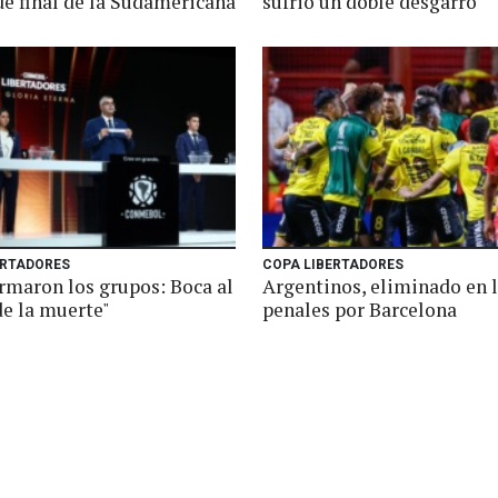
de final de la Sudamericana
sufrió un doble desgarro
ERTADORES
COPA LIBERTADORES
irmaron los grupos: Boca al
Argentinos, eliminado en 
de la muerte"
penales por Barcelona