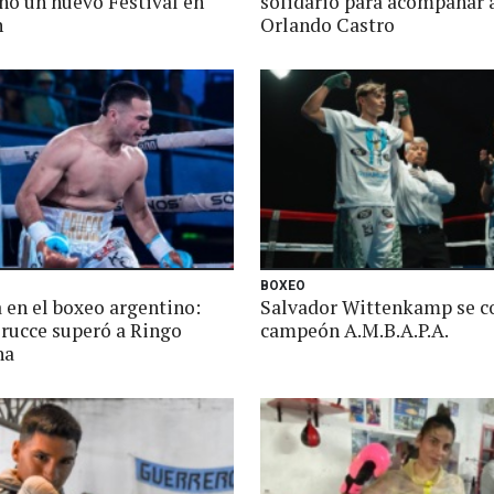
ó un nuevo Festival en
solidario para acompañar 
n
Orlando Castro
BOXEO
 en el boxeo argentino:
Salvador Wittenkamp se c
rucce superó a Ringo
campeón A.M.B.A.P.A.
na