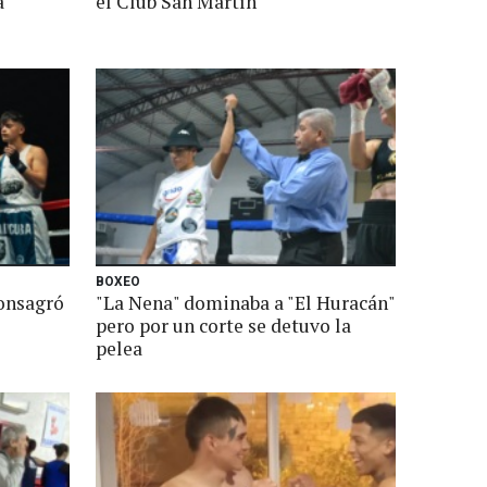
a
el Club San Martín
BOXEO
onsagró
"La Nena" dominaba a "El Huracán"
pero por un corte se detuvo la
pelea