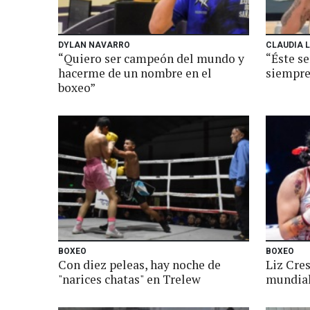
DYLAN NAVARRO
CLAUDIA 
“Quiero ser campeón del mundo y
“Éste s
hacerme de un nombre en el
siempre
boxeo”
BOXEO
BOXEO
Con diez peleas, hay noche de
Liz Cre
"narices chatas" en Trelew
mundial