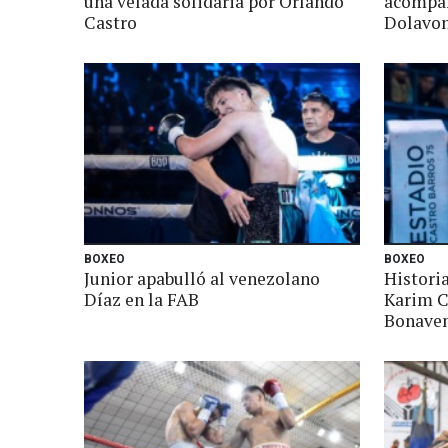
una velada solidaria por Orlando
acompañ
Castro
Dolavo
BOXEO
BOXEO
Junior apabulló al venezolano
Historia
Díaz en la FAB
Karim C
Bonave