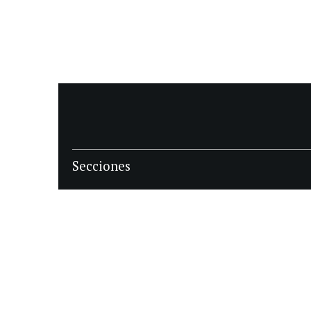
Secciones
POLÍTICA
POLICIALES
ECONOMIA
DEPORTES
MAGAZINE
SAPIENS
INTERNACIONAL
ESPECTÁCULOS