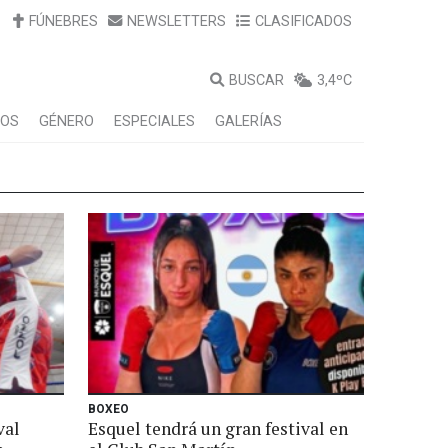
FÚNEBRES
NEWSLETTERS
CLASIFICADOS
BUSCAR
3,4ºC
LOS
GÉNERO
ESPECIALES
GALERÍAS
BOXEO
val
Esquel tendrá un gran festival en