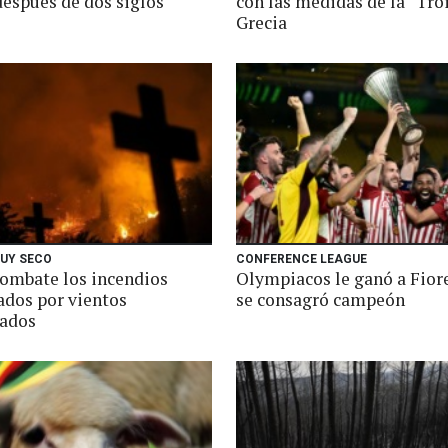
después de dos siglos
con las medidas de la “Tro
Grecia
UY SECO
CONFERENCE LEAGUE
combate los incendios
Olympiacos le ganó a Fior
ados por vientos
se consagró campeón
ados