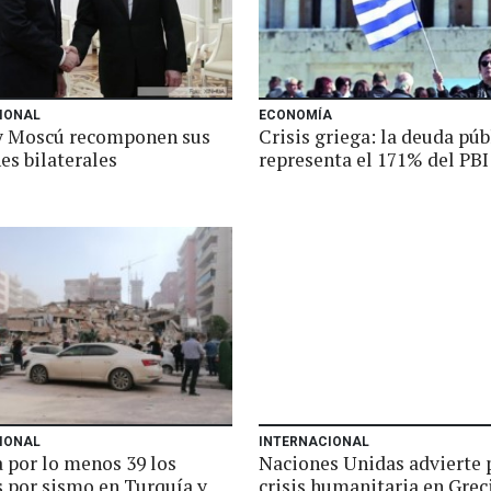
IONAL
ECONOMÍA
y Moscú recomponen sus
Crisis griega: la deuda púb
es bilaterales
representa el 171% del PBI
IONAL
INTERNACIONAL
a por lo menos 39 los
Naciones Unidas advierte 
 por sismo en Turquía y
crisis humanitaria en Grec