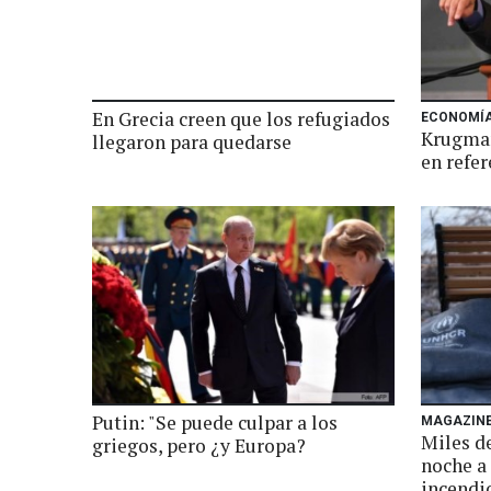
En Grecia creen que los refugiados
ECONOMÍ
Krugman
llegaron para quedarse
en refe
Putin: "Se puede culpar a los
MAGAZIN
Miles d
griegos, pero ¿y Europa?
noche a 
incendi