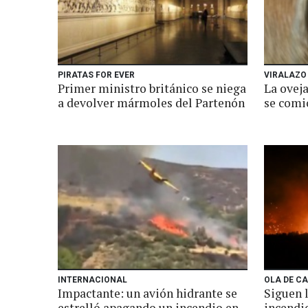
PIRATAS FOR EVER
VIRALAZO
Primer ministro británico se niega
La oveja
a devolver mármoles del Partenón
se comi
INTERNACIONAL
OLA DE C
Impactante: un avión hidrante se
Siguen 
estrelló apagando un incendio en
incendio