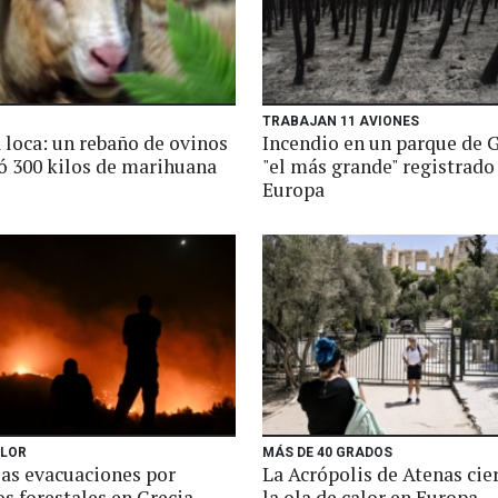
TRABAJAN 11 AVIONES
 loca: un rebaño de ovinos
Incendio en un parque de G
ó 300 kilos de marihuana
"el más grande" registrado
Europa
ALOR
MÁS DE 40 GRADOS
las evacuaciones por
La Acrópolis de Atenas cie
s forestales en Grecia
la ola de calor en Europa