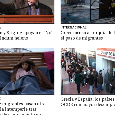
A
INTERNACIONAL
 y Stiglitz apoyan el "No"
Grecia acusa a Turquía de f
réndum heleno
el paso de migrantes
Grecia y España, los países
E
e migrantes pasan otra
OCDE con mayor desempl
la intemperie tras
o de campamento en