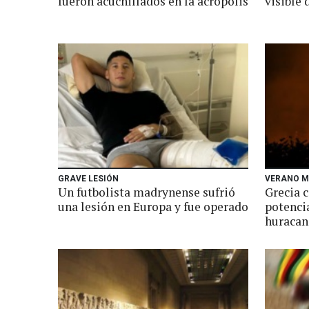
fueron acuchillados en la acrópolis
visible 
GRAVE LESIÓN
VERANO M
Un futbolista madrynense sufrió
Grecia 
una lesión en Europa y fue operado
potenci
huracan