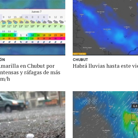
ÓN
CHUBUT
Amarilla en Chubut por
Habrá lluvias hasta este vi
intensas y ráfagas de más
km/h