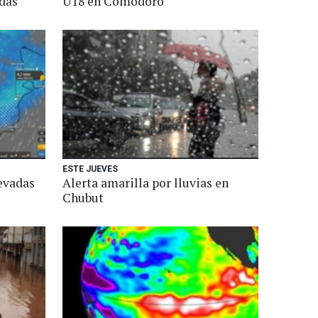
das
U18 en Comodoro
ESTE JUEVES
evadas
Alerta amarilla por lluvias en
Chubut