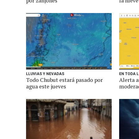
por zanjones
la nieve
LLUVIAS Y NEVADAS
EN TODA 
Todo Chubut estará pasado por
Alerta a
agua este jueves
modera