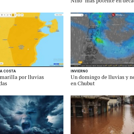
Niño" más potente en déca
LA COSTA
INVIERNO
marilla por lluvias
Un domingo de lluvias y n
das
en Chubut