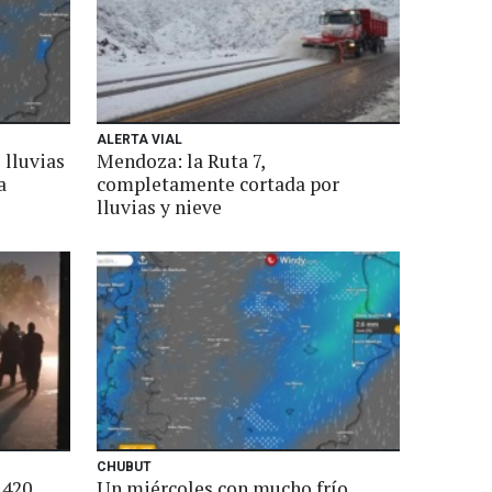
ALERTA VIAL
 lluvias
Mendoza: la Ruta 7,
a
completamente cortada por
lluvias y nieve
CHUBUT
 420
Un miércoles con mucho frío,