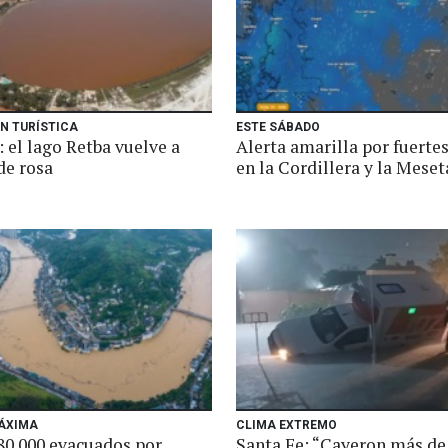
N TURÍSTICA
ESTE SÁBADO
 el lago Retba vuelve a
Alerta amarilla por fuertes
de rosa
en la Cordillera y la Meset
ÁXIMA
CLIMA EXTREMO
80.000 evacuados por
Santa Fe: “Cayeron más de