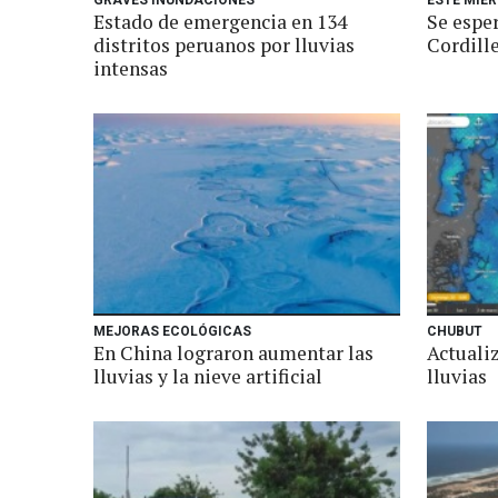
GRAVES INUNDACIONES
ESTE MIÉ
Estado de emergencia en 134
Se esper
distritos peruanos por lluvias
Cordill
intensas
MEJORAS ECOLÓGICAS
CHUBUT
En China lograron aumentar las
Actualiz
lluvias y la nieve artificial
lluvias