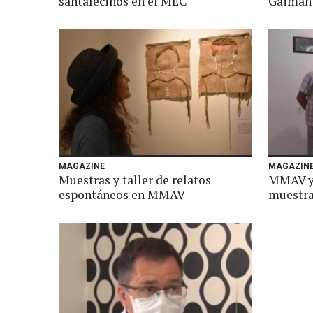
santafecinos en el MEC
Gaiman
MAGAZINE
MAGAZIN
Muestras y taller de relatos
MMAV y 
espontáneos en MMAV
muestr