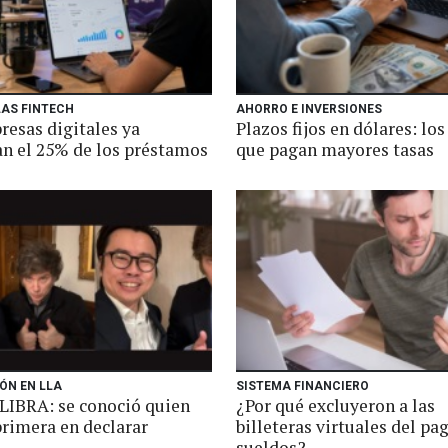
LAS FINTECH
AHORRO E INVERSIONES
resas digitales ya
Plazos fijos en dólares: lo
an el 25% de los préstamos
que pagan mayores tasas
ÓN EN LLA
SISTEMA FINANCIERO
$LIBRA: se conoció quien
¿Por qué excluyeron a las
primera en declarar
billeteras virtuales del pa
sueldos?