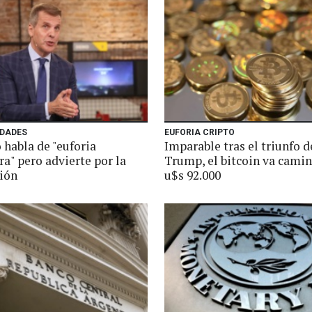
IDADES
EUFORIA CRIPTO
 habla de "euforia
Imparable tras el triunfo d
ra" pero advierte por la
Trump, el bitcoin va camin
ión
u$s 92.000