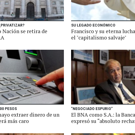
¿PRIVATIZAR?
SU LEGADO ECONÓMICO
 Nación se retira de
Francisco y su eterna luch
RA
el "capitalismo salvaje"
00 PESOS
"NEGOCIADO ESPURIO"
ayo extraer dinero de un
El BNA como S.A.: la Banca
erá más caro
expresó su “absoluto recha