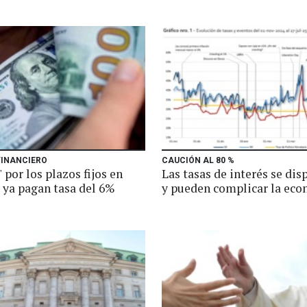
FINANCIERO
CAUCIÓN AL 80 %
 por los plazos fijos en
Las tasas de interés se dis
 ya pagan tasa del 6%
y pueden complicar la ec