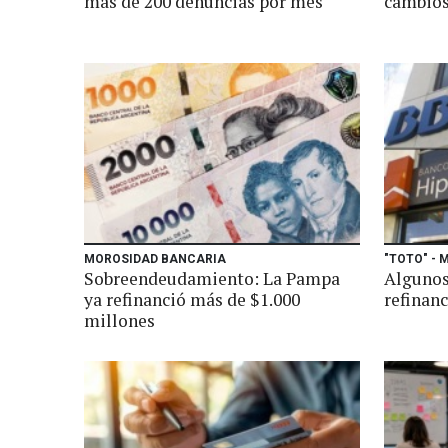
más de 200 denuncias por mes
cambios 
MOROSIDAD BANCARIA
"TOTO" -
Sobreendeudamiento: La Pampa
Algunos
ya refinanció más de $1.000
refinan
millones