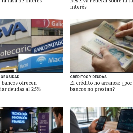
la tasa de interés
Reserva Federal sobre la t
interés
 MOROSIDAD
CRÉDITOS Y DEUDAS
 bancos ofrecen
El crédito no arranca: ¿por
ciar deudas al 25%
bancos no prestan?