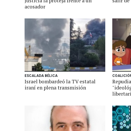
Justicia la proteja frente a un
salir de
acosador
ESCALADA BÉLICA
COALICIÓ
Israel bombardeó la TV estatal
Repudia
iraní en plena transmisión
"ideoló
libertar