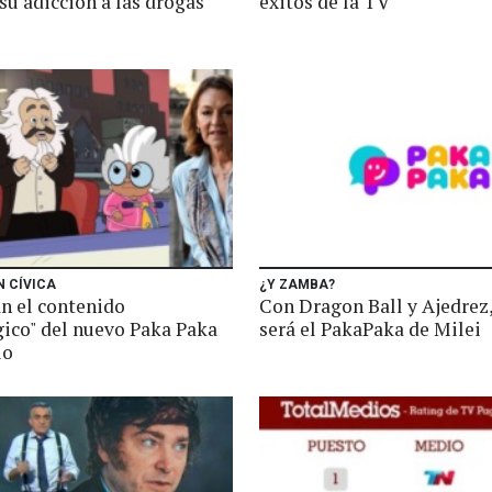
 su adicción a las drogas
éxitos de la TV
N CÍVICA
¿Y ZAMBA?
n el contenido
Con Dragon Ball y Ajedrez,
gico" del nuevo Paka Paka
será el PakaPaka de Milei
io