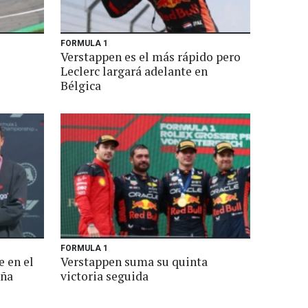
FORMULA 1
z
Verstappen es el más rápido pero
l
Leclerc largará adelante en
Bélgica
FORMULA 1
e en el
Verstappen suma su quinta
aña
victoria seguida