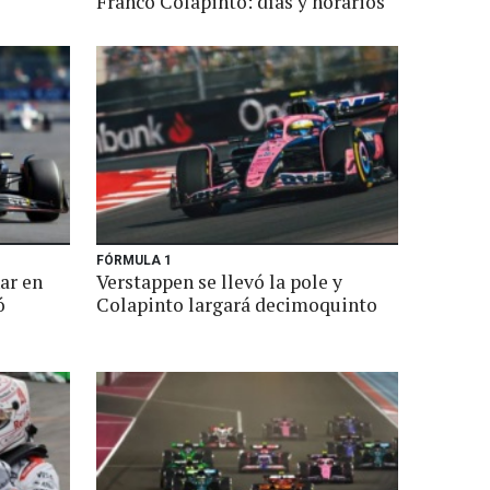
Franco Colapinto: días y horarios
FÓRMULA 1
ar en
Verstappen se llevó la pole y
ó
Colapinto largará decimoquinto