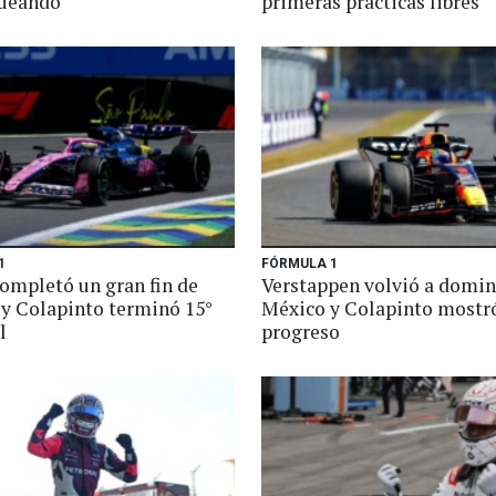
ueando"
primeras prácticas libres
1
FÓRMULA 1
completó un gran fin de
Verstappen volvió a domin
y Colapinto terminó 15°
México y Colapinto mostr
l
progreso