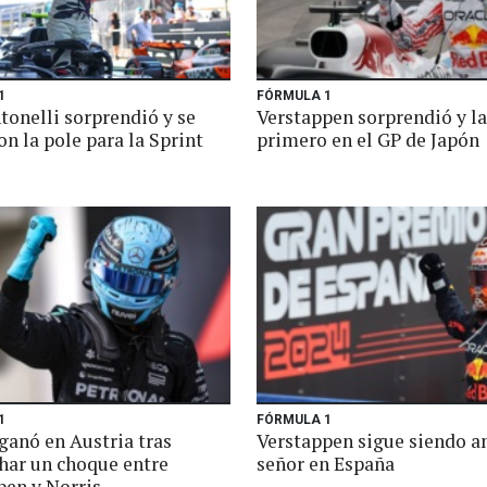
1
FÓRMULA 1
tonelli sorprendió y se
Verstappen sorprendió y l
n la pole para la Sprint
primero en el GP de Japón
1
FÓRMULA 1
ganó en Austria tras
Verstappen sigue siendo a
har un choque entre
señor en España
pen y Norris