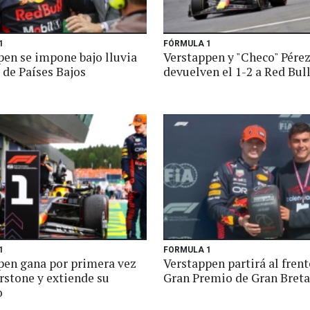
1
FÓRMULA 1
pen se impone bajo lluvia
Verstappen y "Checo" Pére
 de Países Bajos
devuelven el 1-2 a Red Bul
1
FORMULA 1
pen gana por primera vez
Verstappen partirá al frent
rstone y extiende su
Gran Premio de Gran Bret
o