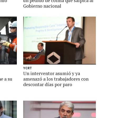
enio
un pedido de coima que salpica al
Gobierno nacional
YCRT
Un interventor asumió y ya
ne a su
amenazó a los trabajadores con
descontar días por paro