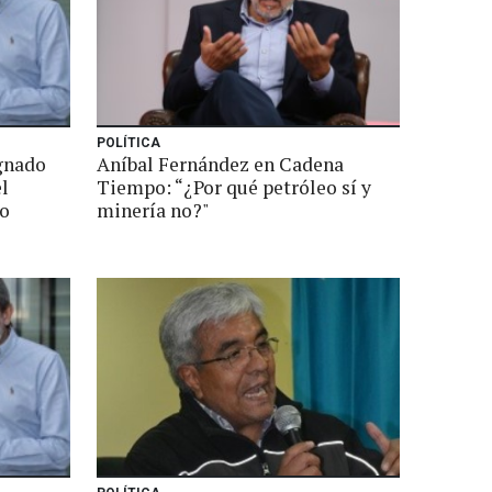
POLÍTICA
gnado
Aníbal Fernández en Cadena
l
Tiempo: “¿Por qué petróleo sí y
ío
minería no?"