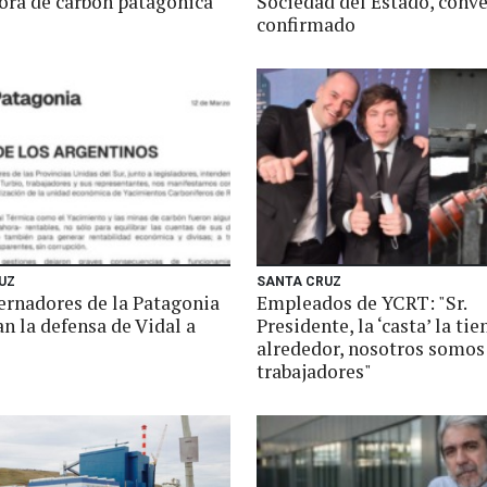
ora de carbón patagónica
Sociedad del Estado, conv
confirmado
UZ
SANTA CRUZ
ernadores de la Patagonia
Empleados de YCRT: "Sr.
n la defensa de Vidal a
Presidente, la ‘casta’ la tie
alrededor, nosotros somos
trabajadores"