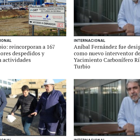
IONAL
INTERNACIONAL
io: reincorporan a 167
Aníbal Fernández fue desi
dores despedidos y
como nuevo interventor de
 actividades
Yacimiento Carbonífero R
Turbio