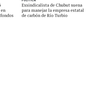
POLÍTICA
ó
Exsindicalista de Chubut suena
 en
para manejar la empresa estatal
 fondos
de carbón de Río Turbio