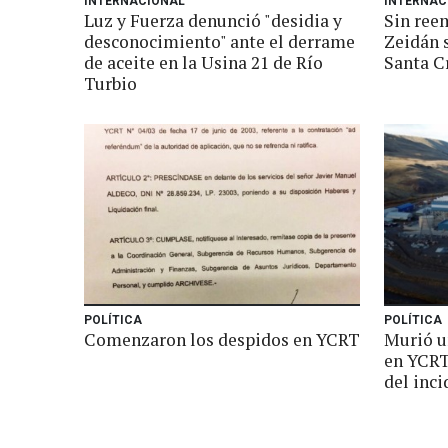
INTERNACIONAL
INTERNAC
Luz y Fuerza denunció "desidia y
Sin reem
desconocimiento" ante el derrame
Zeidán 
de aceite en la Usina 21 de Río
Santa C
Turbio
POLÍTICA
POLÍTICA
Comenzaron los despidos en YCRT
Murió u
en YCRT
del inci