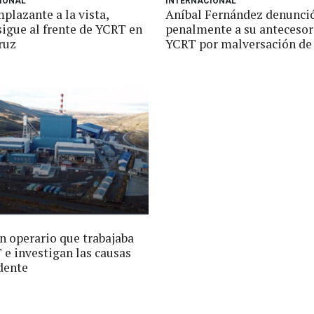
IONAL
INTERNACIONAL
plazante a la vista,
Aníbal Fernández denunci
sigue al frente de YCRT en
penalmente a su antecesor
ruz
YCRT por malversación de
n operario que trabajaba
 e investigan las causas
dente