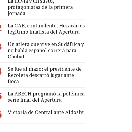
La lluvia y un susto,
1
protagonistas de la primera
jornada
La CAB, contundente: Huracán es
2
legítimo finalista del Apertura
Un atleta que vive en Sudáfrica y
3
no habla español correrá para
Chubut
Se fue al mazo: el presidente de
4
Recoleta descartó jugar ante
Boca
La ABECH programó la polémica
5
serie final del Apertura
Victoria de Central ante Aldosivi
6