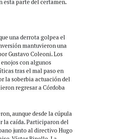
n esta parte del certamen.
que una derrota golpea el
Inversión mantuvieron una
por Gustavo Coleoni. Los
a enojos con algunos
íticas tras el mal paso en
or la soberbia actuación del
udieron regresar a Córdoba
eron, aunque desde la cúpula
 la caída. Participaron del
ibano junto al directivo Hugo
miso, Víctor Binello. La