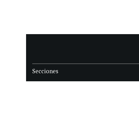
Secciones
POLÍTICA
POLICIALES
ECONOMIA
DEPORTES
MAGAZINE
SAPIENS
INTERNACIONAL
ESPECTÁCULOS
GÉNERO